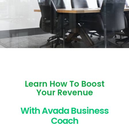
Learn How To Boost
Your Revenue
With Avada Business
Coach